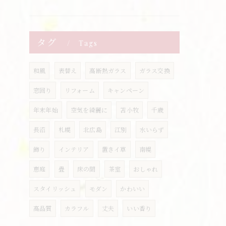
タグ
Tags
和風
表替え
高断熱ガラス
ガラス交換
窓回り
リフォーム
キャンペーン
年末年始
空気を綺麗に
苫小牧
千歳
長沼
札幌
北広島
江別
水いらず
飾り
インテリア
置きイ草
南幌
恵庭
畳
床の間
茶室
おしゃれ
スタイリッシュ
モダン
かわいい
高品質
カラフル
丈夫
いい香り