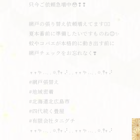
只今ご依頼急増中😳❢❢
網戸の張り替え依頼増えてます🙂‍↕️
夏本番前に準備したいですものね😊✨
蚊やコバエが本格的に動き出す前に
網戸チェックをお忘れなく❣️
𖥧 𖥧 𖧧 ˒˒. . 𖡼.𖤣𖥧 ⠜ . . 𖥧 𖥧 𖧧 ˒˒. . 𖡼.𖤣𖥧 ⠜
#網戸張替え
#地域密着
#北海道北広島市
#四代続く畳屋
#有限会社タニグチ
𖥧 𖥧 𖧧 ˒˒. . 𖡼.𖤣𖥧 ⠜ . . 𖥧 𖥧 𖧧 ˒˒. . 𖡼.𖤣𖥧 ⠜