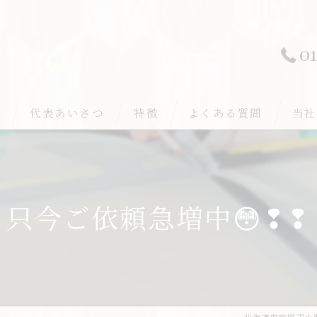
01
ー
代表あいさつ
特徴
よくある質問
当社
新調
新築
張替え
国産
只今ご依頼急増中😳❢❢
裏返し
千歳
カビ
江別
リフォーム