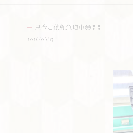
只今ご依頼急増中😳❢❢
2026/06/17