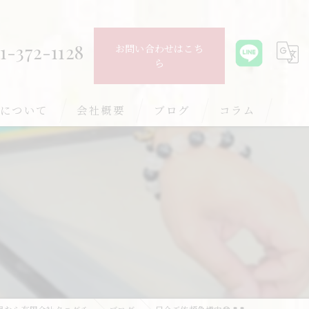
1-372-1128
お問い合わせはこち
ら
について
会社概要
ブログ
コラム
の畳
の畳