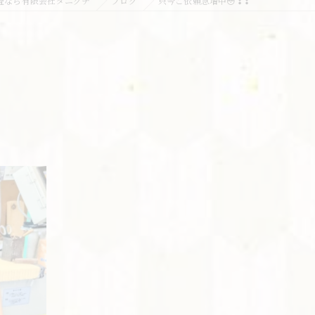
畳なら有限会社タニグチ
ブログ
只今ご依頼急増中😳❢❢