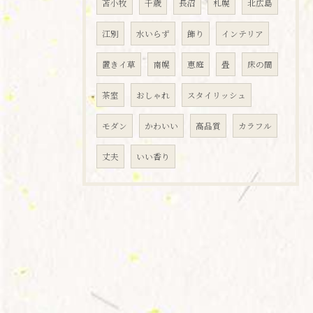
苫小牧
千歳
長沼
札幌
北広島
江別
水いらず
飾り
インテリア
置きイ草
南幌
恵庭
畳
床の間
茶室
おしゃれ
スタイリッシュ
モダン
かわいい
高品質
カラフル
丈夫
いい香り
お問い合わせはこちら