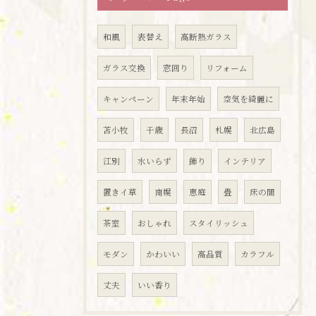
和風
表替え
高断熱ガラス
ガラス交換
窓回り
リフォーム
キャンペーン
年末年始
空気を綺麗に
苫小牧
千歳
長沼
札幌
北広島
江別
水いらず
飾り
インテリア
置きイ草
南幌
恵庭
畳
床の間
茶室
おしゃれ
スタイリッシュ
モダン
かわいい
高品質
カラフル
丈夫
いい香り