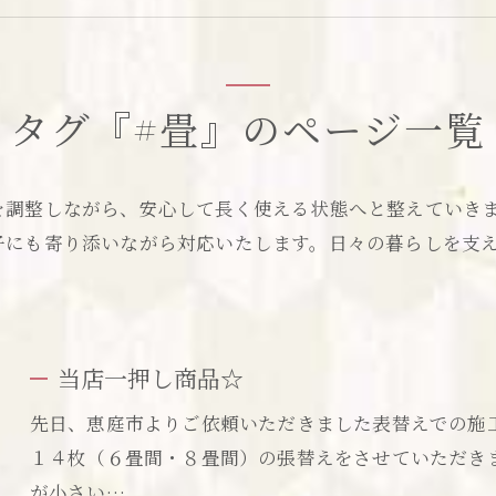
交換
タグ『#畳』のページ一覧
を調整しながら、安心して長く使える状態へと整えていき
子にも寄り添いながら対応いたします。日々の暮らしを支
当店一押し商品☆
先日、恵庭市よりご依頼いただきました表替えでの施工
１４枚（６畳間・８畳間）の張替えをさせていただき
が小さい…