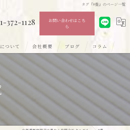
タグ『#畳』のページ一覧
1-372-1128
お問い合わせはこち
ら
について
会社概要
ブログ
コラム
覧
の畳
の畳