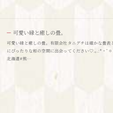
可愛い縁と癒しの畳。
可愛い縁と癒しの畳。有限会社タニグチは確かな畳表
にぴったりな和の空間に出会ってください♡.｡.:*・ﾟ✽.｡.:*・
北海道#熊…