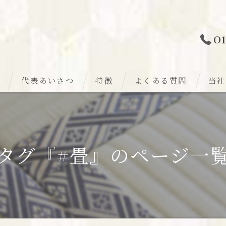
01
ー
代表あいさつ
特徴
よくある質問
当社
新調
新築
張替え
国産
タグ『#畳』のページ一
裏返し
千歳
カビ
江別
リフォーム