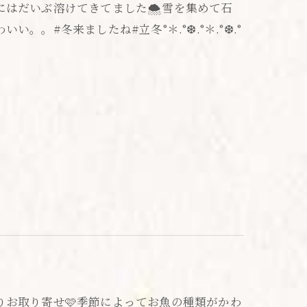
はだいぶ溶けてきてました🌨️雪を集めて石
。。#冬来ましたね#立冬°＊.°❆.°＊.°❆.°
りお取り寄せ🩷季節によってお魚の種類がかわ