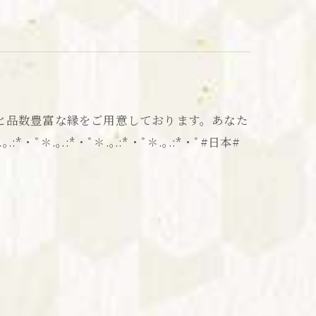
と品数豊富な縁をご用意しております。あなた
ﾟ✽.｡.:*・ﾟ✽.｡.:*・ﾟ✽.｡.:*・ﾟ#日本#