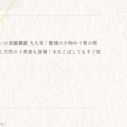
さい☆表面裏面 大人気！畳縁の小物やイ草の原
弾く天然のイ草表も登場！水をこぼしてもすぐ拭
✨