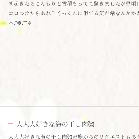
朝起きたらこんもりと雪積もってて驚きましたが昼頃に
コロつけたらあれ？くっくんに似てる気が🤩なんかかわいい
＊.°❆.°°＊.…
大大大好きな海の干し肉🥰
大大大好きな海の干し肉🥰家族からのリクエストもあ