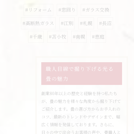
#リフォーム
#窓回り
#ガラス交換
#高断熱ガラス
#江別
#札幌
#長沼
#千歳
#苫小牧
#南幌
#恵庭
職人目線で掘り下げる光る
畳の魅力
創業80年以上の歴史と経験を持つ私たち
が、畳の魅力を様々な角度から掘り下げて
ご紹介します。畳の選び方からお手入れの
コツ、最新のトレンドやデザインまで、幅
広く情報を発信しております。さらに、
日々の中で出会うお客様の声や、畳職人と