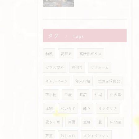
タグ
Tags
和風
表替え
高断熱ガラス
ガラス交換
窓回り
リフォーム
キャンペーン
年末年始
空気を綺麗に
苫小牧
千歳
長沼
札幌
北広島
江別
水いらず
飾り
インテリア
置きイ草
南幌
恵庭
畳
床の間
茶室
おしゃれ
スタイリッシュ