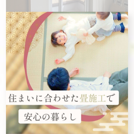
横開きロール網戸
サイズも色々☆開閉らくちんな網戸です♪
--------------------------------------------------------------------
--
有限会社タニグチ
住所 :
北海道北広島市新富町東1-5-20
電話番号 :
011-372-1128