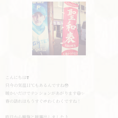
こんにちは❣️
只今の気温11℃もあるんですね😳
暖かいだけでテンションがあがります😆✨
春の訪れはもうすぐ🌱わくわくですね！
昨日から幟旗と暖簾出しました♪