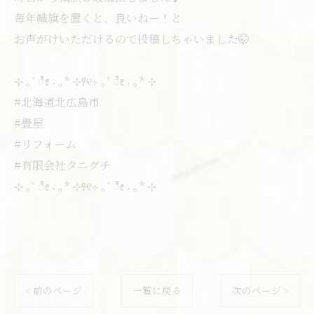
毎年幟旗を置くと、良いねー！と
お声がけいただけるので投稿しちゃいました🤭
⊹ ｡˚ ೀ ˖ ｡* ⊹꣑୧⊹ ｡˚ ೀ ˖ ｡* ⊹
#北海道北広島市
#畳屋
#リフォーム
#有限会社タニグチ
⊹ ｡˚ ೀ ˖ ｡* ⊹꣑୧⊹ ｡˚ ೀ ˖ ｡* ⊹
< 前のページ
一覧に戻る
次のページ >