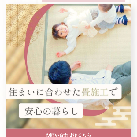
全てのカテゴリー
交換
新築
国産
千歳の畳
江別の畳
新調
張替え
最近の投稿
Recent
Posts
お問い合わせはこちら