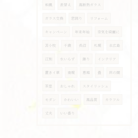
和風
表替え
高断熱ガラス
ガラス交換
窓回り
リフォーム
キャンペーン
年末年始
空気を綺麗に
苫小牧
千歳
長沼
札幌
北広島
江別
水いらず
飾り
インテリア
置きイ草
南幌
恵庭
畳
床の間
茶室
おしゃれ
スタイリッシュ
モダン
かわいい
高品質
カラフル
丈夫
いい香り