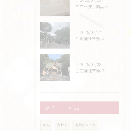
2026/07/28
当店一押し商品☆
2026/07/12
江別神社⛩️参拝
2026/07/08
白石神社⛩️参拝
タグ
Tags
和風
表替え
高断熱ガラス