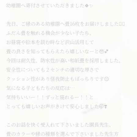
幼稚園へ寄付させていただきました🍀✨
先日、ご縁のある幼稚園へ畳16枚をお届けしました🙂‍↕️
ふだん畳を触れる機会が少ない子たち、
お昼寝や絵本を読む時など沢山活用して
畳の良さを知ってもらえたら嬉しいなーと🥹💕
今回は耐久性、防水性が高い和紙畳を採用しました。
安全性についても２センチの適切な厚さで
クッション性があり怪我防止もばっちりです😊
気になる子どもたちの反応は…
気持ちいいー！！ずっと寝れるー！！と
とっても嬉しいお声がきけて安心しました🤭❣️
このお話を快く受入れて下さいました園長先生、
畳のカラーや縁の種類を選んで下さいました先生方