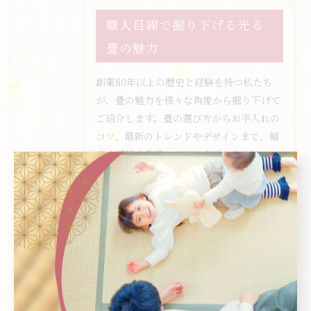
職人目線で掘り下げる光る
畳の魅力
創業80年以上の歴史と経験を持つ私たち
が、畳の魅力を様々な角度から掘り下げて
ご紹介します。畳の選び方からお手入れの
コツ、最新のトレンドやデザインまで、幅
広く情報を発信しております。さらに、
日々の中で出会うお客様の声や、畳職人と
してのこだわりなどもご紹介していきま
す。
カテゴリー
Categories
全てのカテゴリー