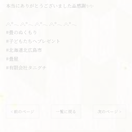
本当にありがとうございました🙇感謝✨✨
𓈒𓏸𓈒꙳𓂃 𓈒𓏸𓈒꙳𓂃 𓈒𓏸𓈒꙳𓂃 𓈒𓏸𓈒꙳𓂃 𓈒𓏸𓈒꙳𓂃
#畳のぬくもり
#子どもたちへプレゼント
#北海道北広島市
#畳屋
#有限会社タニグチ
< 前のページ
一覧に戻る
次のページ >