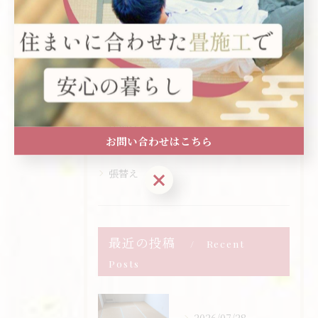
交換
新築
国産
千歳の畳
江別の畳
お問い合わせはこちら
新調
張替え
お問い合わせはこちら
最近の投稿
Recent
Posts