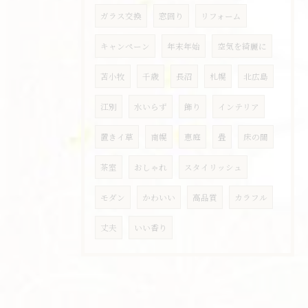
ガラス交換
窓回り
リフォーム
キャンペーン
年末年始
空気を綺麗に
苫小牧
千歳
長沼
札幌
北広島
江別
水いらず
飾り
インテリア
置きイ草
南幌
恵庭
畳
床の間
茶室
おしゃれ
スタイリッシュ
モダン
かわいい
高品質
カラフル
丈夫
いい香り