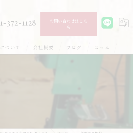
1-372-1128
お問い合わせはこち
ら
について
会社概要
ブログ
コラム
の畳
の畳