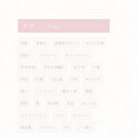
タグ
Tags
和風
表替え
高断熱ガラス
ガラス交換
窓回り
リフォーム
キャンペーン
年末年始
空気を綺麗に
苫小牧
千歳
長沼
札幌
北広島
江別
水いらず
飾り
インテリア
置きイ草
南幌
恵庭
畳
床の間
茶室
おしゃれ
スタイリッシュ
モダン
かわいい
高品質
カラフル
丈夫
いい香り