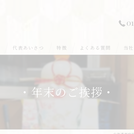
01
ー
代表あいさつ
特徴
よくある質問
当社
新調
新築
張替え
国産
・年末のご挨拶・
裏返し
千歳
カビ
江別
リフォーム