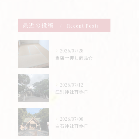
最近の投稿
Recent Posts
2026/07/28
当店一押し商品☆
2026/07/12
江別神社⛩️参拝
2026/07/08
白石神社⛩️参拝