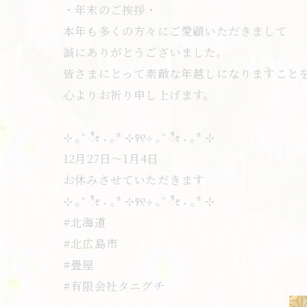
・年末のご挨拶・
本年も多くの方々にご愛顧いただきまして
誠にありがとうございました。
皆さまにとって素敵な年越しになりますこと
心よりお祈り申し上げます。
⊹ ｡˚ ೀ ˖ ｡* ⊹꣑୧⊹ ｡˚ ೀ ˖ ｡* ⊹
12月27日〜1月4日
お休みさせていただきます
⊹ ｡˚ ೀ ˖ ｡* ⊹꣑୧⊹ ｡˚ ೀ ˖ ｡* ⊹
#北海道
#北広島市
#畳屋
#有限会社タニグチ